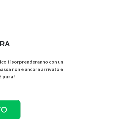
URA
co ti sorprenderanno con un
 massa non è ancora arrivato e
è pura!
FO