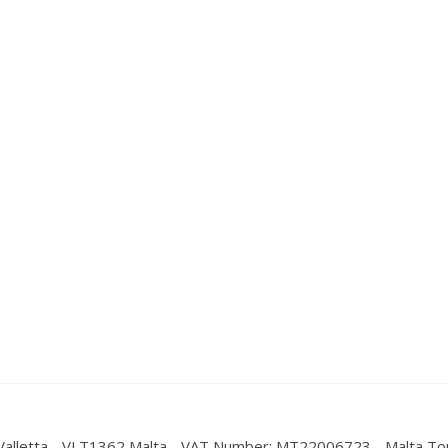
La Valletta - VLT1362 Malta - VAT Number: MT22006723 - Malta To