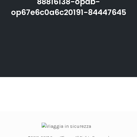
88816138-opdb-
op67e6c0a6c20191-84447645