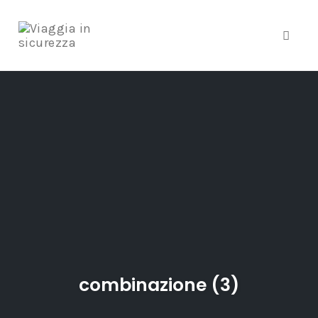
Toggle
Skip
to
content
combinazione (3)