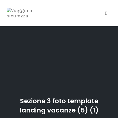
Toggle
Skip
to
content
Sezione 3 foto template
landing vacanze (5) (1)