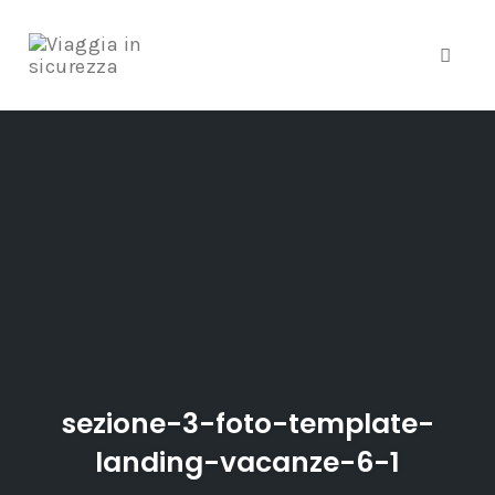
Toggle
Skip
to
content
sezione-3-foto-template-
landing-vacanze-6-1