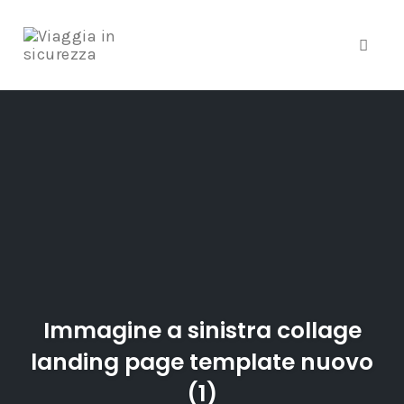
Toggle
Skip
to
content
Immagine a sinistra collage
landing page template nuovo
(1)