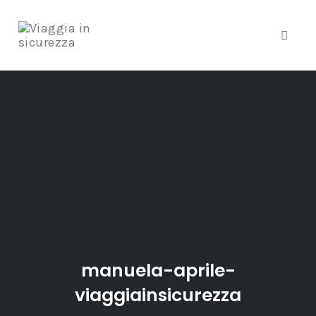
Toggle
Skip
to
content
manuela-aprile-
viaggiainsicurezza