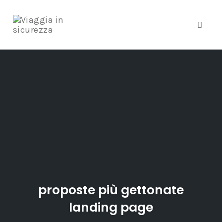
Toggle
Skip
to
content
proposte più gettonate
landing page